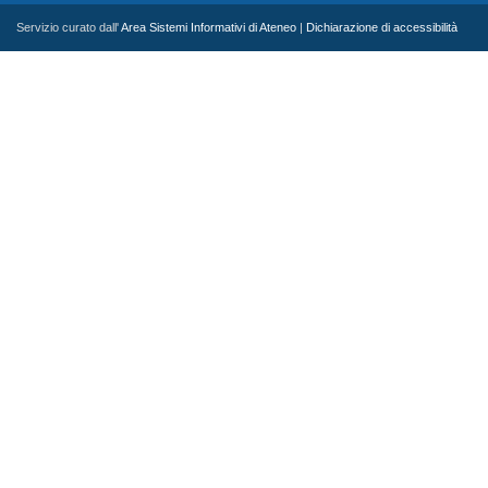
Servizio curato dall'
Area Sistemi Informativi di Ateneo
|
Dichiarazione di accessibilità