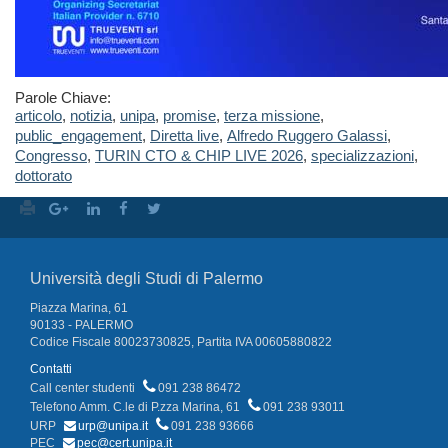
Parole Chiave:
articolo
,
notizia
,
unipa
,
promise
,
terza missione
,
public_engagement
,
Diretta live
,
Alfredo Ruggero Galassi
,
Congresso
,
TURIN CTO & CHIP LIVE 2026
,
specializzazioni
,
dottorato
Università degli Studi di Palermo
Piazza Marina, 61
90133 - PALERMO
Codice Fiscale 80023730825, Partita IVA 00605880822
Contatti
Call center studenti
091 238 86472
Telefono Amm. C.le di P.zza Marina, 61
091 238 93011
URP
urp@unipa.it
091 238 93666
PEC
pec@cert.unipa.it