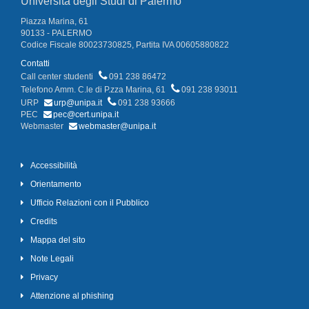
Università degli Studi di Palermo
Piazza Marina, 61
90133 - PALERMO
Codice Fiscale 80023730825, Partita IVA 00605880822
Contatti
Call center studenti
091 238 86472
Telefono Amm. C.le di P.zza Marina, 61
091 238 93011
URP
urp@unipa.it
091 238 93666
PEC
pec@cert.unipa.it
Webmaster
webmaster@unipa.it
Accessibilità
Orientamento
Ufficio Relazioni con il Pubblico
Credits
Mappa del sito
Note Legali
Privacy
Attenzione al phishing