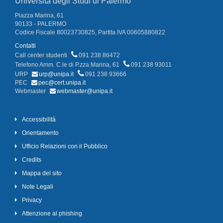
Università degli Studi di Palermo
Piazza Marina, 61
90133 - PALERMO
Codice Fiscale 80023730825, Partita IVA 00605880822
Contatti
Call center studenti
091 238 86472
Telefono Amm. C.le di P.zza Marina, 61
091 238 93011
URP
urp@unipa.it
091 238 93666
PEC
pec@cert.unipa.it
Webmaster
webmaster@unipa.it
Accessibilità
Orientamento
Ufficio Relazioni con il Pubblico
Credits
Mappa del sito
Note Legali
Privacy
Attenzione al phishing