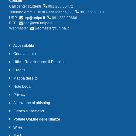
Contatti
Call center studenti
091 238 86472
Telefono Amm. C.le di P.zza Marina, 61
091 238 93011
URP
urp@unipa.it
091 238 93666
PEC
pec@cert.unipa.it
Webmaster
webmaster@unipa.it
Accessibilità
Orientamento
Ufficio Relazioni con il Pubblico
Credits
Mappa del sito
Note Legali
Privacy
Attenzione al phishing
Elenco siti tematici
Portale OnLine delle Istanze
Wi-Fi
Spid