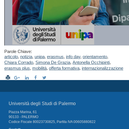
Parole Chiave:
articolo
,
notizia
,
unipa
,
erasmus
,
info day
,
orientamento
,
Chiara Corrado
,
Simona De Grazia
,
Antonella Occhipinti
,
erasmus plus
,
mobilità
,
offerta formativa
,
internazionalizzazione
Università degli Studi di Palermo
Piazza Marina, 61
90133 - PALERMO
Codice Fiscale 80023730825, Partita IVA 00605880822