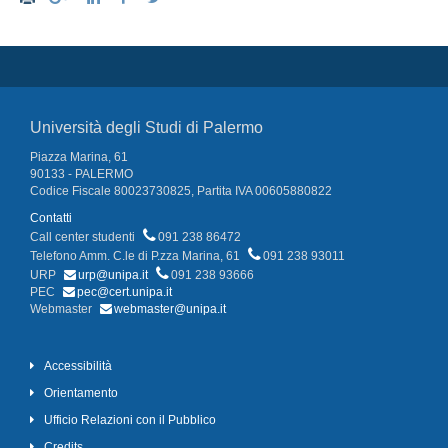
Università degli Studi di Palermo
Piazza Marina, 61
90133 - PALERMO
Codice Fiscale 80023730825, Partita IVA 00605880822
Contatti
Call center studenti
091 238 86472
Telefono Amm. C.le di P.zza Marina, 61
091 238 93011
URP
urp@unipa.it
091 238 93666
PEC
pec@cert.unipa.it
Webmaster
webmaster@unipa.it
Accessibilità
Orientamento
Ufficio Relazioni con il Pubblico
Credits