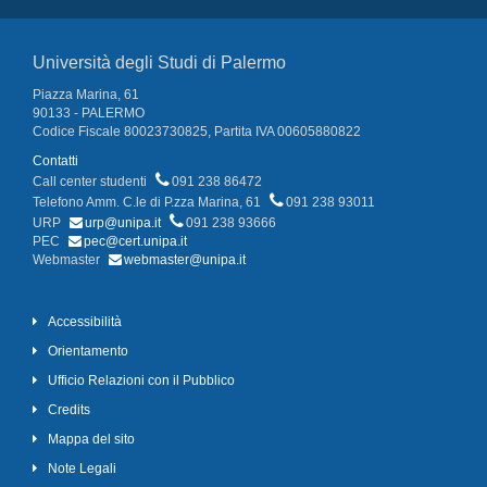
Università degli Studi di Palermo
Piazza Marina, 61
90133 - PALERMO
Codice Fiscale 80023730825, Partita IVA 00605880822
Contatti
Call center studenti
091 238 86472
Telefono Amm. C.le di P.zza Marina, 61
091 238 93011
URP
urp@unipa.it
091 238 93666
PEC
pec@cert.unipa.it
Webmaster
webmaster@unipa.it
Accessibilità
Orientamento
Ufficio Relazioni con il Pubblico
Credits
Mappa del sito
Note Legali