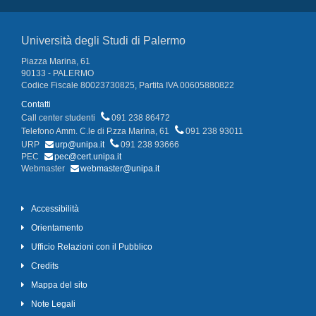
Università degli Studi di Palermo
Piazza Marina, 61
90133 - PALERMO
Codice Fiscale 80023730825, Partita IVA 00605880822
Contatti
Call center studenti
091 238 86472
Telefono Amm. C.le di P.zza Marina, 61
091 238 93011
URP
urp@unipa.it
091 238 93666
PEC
pec@cert.unipa.it
Webmaster
webmaster@unipa.it
Accessibilità
Orientamento
Ufficio Relazioni con il Pubblico
Credits
Mappa del sito
Note Legali