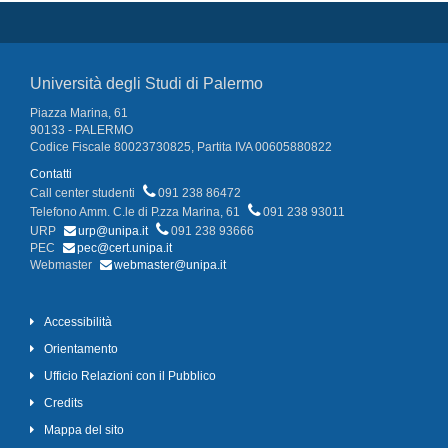
Università degli Studi di Palermo
Piazza Marina, 61
90133 - PALERMO
Codice Fiscale 80023730825, Partita IVA 00605880822
Contatti
Call center studenti
091 238 86472
Telefono Amm. C.le di P.zza Marina, 61
091 238 93011
URP
urp@unipa.it
091 238 93666
PEC
pec@cert.unipa.it
Webmaster
webmaster@unipa.it
Accessibilità
Orientamento
Ufficio Relazioni con il Pubblico
Credits
Mappa del sito