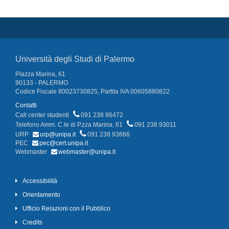
Università degli Studi di Palermo
Piazza Marina, 61
90133 - PALERMO
Codice Fiscale 80023730825, Partita IVA 00605880822
Contatti
Call center studenti
091 238 86472
Telefono Amm. C.le di P.zza Marina, 61
091 238 93011
URP
urp@unipa.it
091 238 93666
PEC
pec@cert.unipa.it
Webmaster
webmaster@unipa.it
Accessibilità
Orientamento
Ufficio Relazioni con il Pubblico
Credits