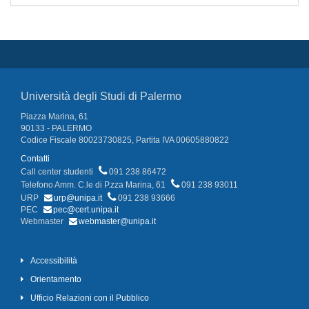
Università degli Studi di Palermo
Piazza Marina, 61
90133 - PALERMO
Codice Fiscale 80023730825, Partita IVA 00605880822
Contatti
Call center studenti
091 238 86472
Telefono Amm. C.le di P.zza Marina, 61
091 238 93011
URP
urp@unipa.it
091 238 93666
PEC
pec@cert.unipa.it
Webmaster
webmaster@unipa.it
Accessibilità
Orientamento
Ufficio Relazioni con il Pubblico