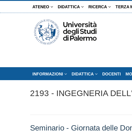
Salta
ATENEO
DIDATTICA
RICERCA
TERZA 
al
contenuto
principale
INFORMAZIONI
DIDATTICA
DOCENTI
MO
2193 - INGEGNERIA DELL
Seminario - Giornata delle Do