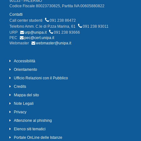
90133 - PALERMO
Codice Fiscale 80023730825, Partita IVA 00605880822
Contatti
Call center studenti
091 238 86472
Telefono Amm. C.le di P.zza Marina, 61
091 238 93011
URP
urp@unipa.it
091 238 93666
PEC
pec@cert.unipa.it
Webmaster
webmaster@unipa.it
Accessibilità
Orientamento
Ufficio Relazioni con il Pubblico
Credits
Mappa del sito
Note Legali
Privacy
Attenzione al phishing
Elenco siti tematici
Portale OnLine delle Istanze