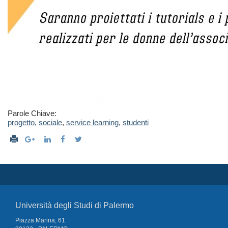
Parole Chiave:
progetto
,
sociale
,
service learning
,
studenti
Università degli Studi di Palermo
Piazza Marina, 61