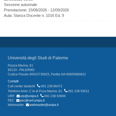
Sessione autunnale
Prenotazione:
15/08/2026 - 12/09/2026
Aula:
Stanza Docente n. 1016 Ed. 9
Università degli Studi di Palermo
Piazza Marina, 61
90133 - PALERMO
Codice Fiscale 80023730825, Partita IVA 00605880822
Contatti
Call center studenti
091 238 86472
Telefono Amm. C.le di P.zza Marina, 61
091 238 93011
URP
urp@unipa.it
091 238 93666
PEC
pec@cert.unipa.it
Webmaster
webmaster@unipa.it