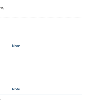
ze,
Note
Note
e