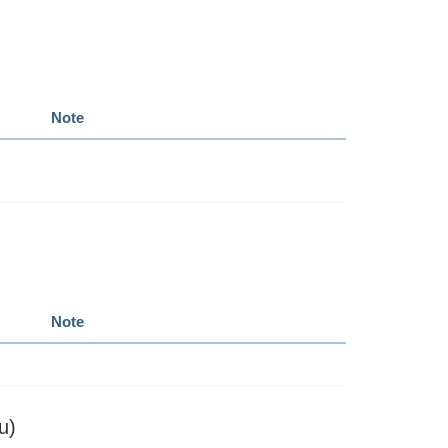
Note
Note
u)