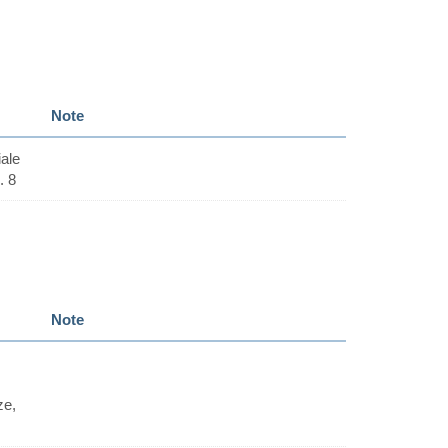
Note
ale
. 8
Note
ze,