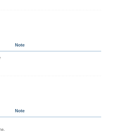
Note
e
Note
ze,