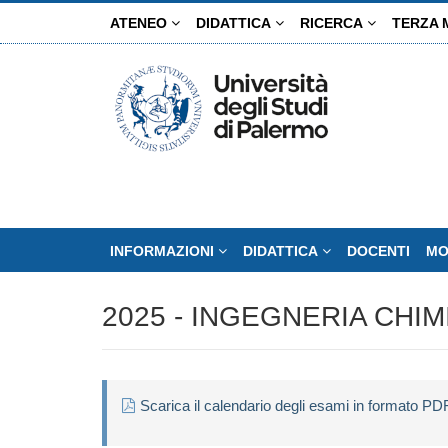
Salta
ATENEO
DIDATTICA
RICERCA
TERZA 
al
contenuto
principale
INFORMAZIONI
DIDATTICA
DOCENTI
MO
2025 - INGEGNERIA CHIM
Scarica il calendario degli esami in formato PD