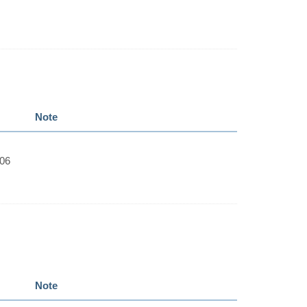
Note
.06
Note