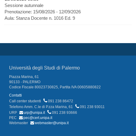
Sessione autunnale
Prenotazione:
15/08/2026 - 12/09/2026
Aula:
Stanza Docente n. 1016 Ed. 9
Università degli Studi di Palermo
Piazza Marina, 61
90133 - PALERMO
Codice Fiscale 80023730825, Partita IVA 00605880822
Contatti
Call center studenti
091 238 86472
Telefono Amm. C.le di P.zza Marina, 61
091 238 93011
URP
urp@unipa.it
091 238 93666
PEC
pec@cert.unipa.it
Webmaster
webmaster@unipa.it