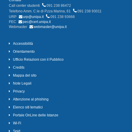
Contatti
Call center studenti
091 238 86472
Telefono Amm. C.le di P.zza Marina, 61
091 238 93011
URP
urp@unipa.it
091 238 93666
PEC
pec@cert.unipa.it
Webmaster
webmaster@unipa.it
Accessibilità
Orientamento
Ufficio Relazioni con il Pubblico
Credits
Mappa del sito
Note Legali
Privacy
Attenzione al phishing
Elenco siti tematici
Portale OnLine delle Istanze
Wi-Fi
Spid