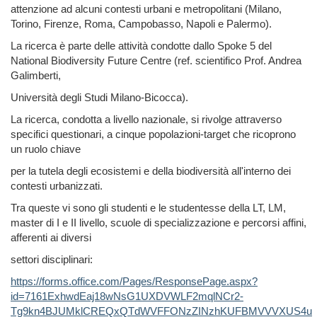
attenzione ad alcuni contesti urbani e metropolitani (Milano,
Torino, Firenze, Roma, Campobasso, Napoli e Palermo).
La ricerca è parte delle attività condotte dallo Spoke 5 del
National Biodiversity Future Centre (ref. scientifico Prof. Andrea
Galimberti,
Università degli Studi Milano-Bicocca).
La ricerca, condotta a livello nazionale, si rivolge attraverso
specifici questionari, a cinque popolazioni-target che ricoprono
un ruolo chiave
per la tutela degli ecosistemi e della biodiversità all'interno dei
contesti urbanizzati.
Tra queste vi sono gli studenti e le studentesse della LT, LM,
master di I e II livello, scuole di specializzazione e percorsi affini,
afferenti ai diversi
settori disciplinari:
https://forms.office.com/Pages/ResponsePage.aspx?
id=7161ExhwdEaj18wNsG1UXDVWLF2mqlNCr2-
Tg9kn4BJUMklCREQxQTdWVFFONzZINzhKUFBMVVVXUS4u