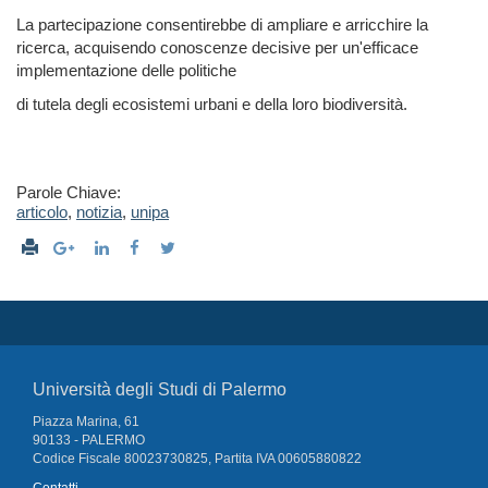
La partecipazione consentirebbe di ampliare e arricchire la
ricerca, acquisendo conoscenze decisive per un'efficace
implementazione delle politiche
di tutela degli ecosistemi urbani e della loro biodiversità.
Parole Chiave:
articolo
,
notizia
,
unipa
Università degli Studi di Palermo
Piazza Marina, 61
90133 - PALERMO
Codice Fiscale 80023730825, Partita IVA 00605880822