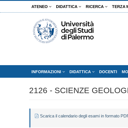
Salta
ATENEO
DIDATTICA
RICERCA
TERZA 
al
contenuto
principale
INFORMAZIONI
DIDATTICA
DOCENTI
MO
2126 - SCIENZE GEOLOG
Scarica il calendario degli esami in formato PD