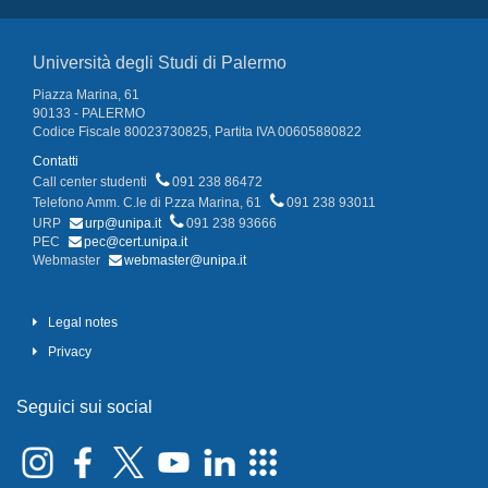
Università degli Studi di Palermo
Piazza Marina, 61
90133 - PALERMO
Codice Fiscale 80023730825, Partita IVA 00605880822
Contatti
Call center studenti
091 238 86472
Telefono Amm. C.le di P.zza Marina, 61
091 238 93011
URP
urp@unipa.it
091 238 93666
PEC
pec@cert.unipa.it
Webmaster
webmaster@unipa.it
Legal notes
Privacy
Seguici sui social