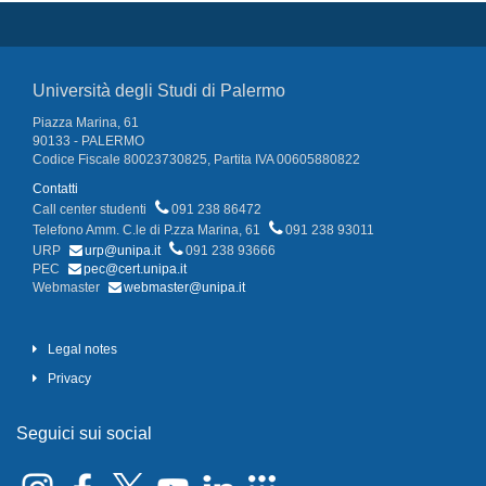
Università degli Studi di Palermo
Piazza Marina, 61
90133 - PALERMO
Codice Fiscale 80023730825, Partita IVA 00605880822
Contatti
Call center studenti
091 238 86472
Telefono Amm. C.le di P.zza Marina, 61
091 238 93011
URP
urp@unipa.it
091 238 93666
PEC
pec@cert.unipa.it
Webmaster
webmaster@unipa.it
Legal notes
Privacy
Seguici sui social