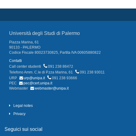
Università degli Studi di Palermo
Piazza Marina, 61
90133 - PALERMO
Codice Fiscale 80023730825, Partita IVA 00605880822
Contatti
Call center studenti
091 238 86472
Telefono Amm. C.le di P.zza Marina, 61
091 238 93011
URP
urp@unipa.it
091 238 93666
PEC
pec@cert.unipa.it
Webmaster
webmaster@unipa.it
Legal notes
Privacy
Seguici sui social