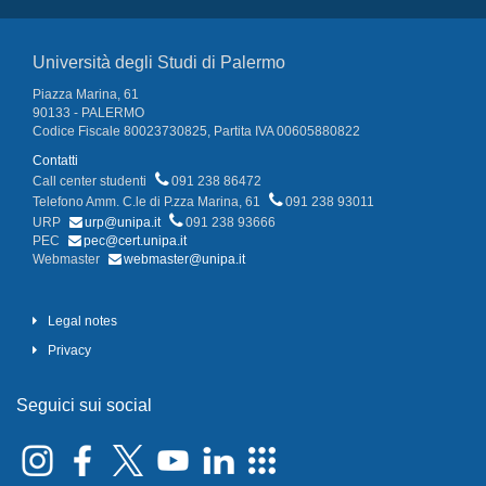
Università degli Studi di Palermo
Piazza Marina, 61
90133 - PALERMO
Codice Fiscale 80023730825, Partita IVA 00605880822
Contatti
Call center studenti
091 238 86472
Telefono Amm. C.le di P.zza Marina, 61
091 238 93011
URP
urp@unipa.it
091 238 93666
PEC
pec@cert.unipa.it
Webmaster
webmaster@unipa.it
Legal notes
Privacy
Seguici sui social