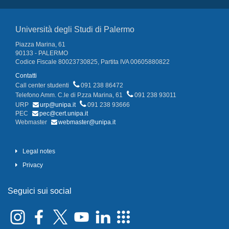
Università degli Studi di Palermo
Piazza Marina, 61
90133 - PALERMO
Codice Fiscale 80023730825, Partita IVA 00605880822
Contatti
Call center studenti
091 238 86472
Telefono Amm. C.le di P.zza Marina, 61
091 238 93011
URP
urp@unipa.it
091 238 93666
PEC
pec@cert.unipa.it
Webmaster
webmaster@unipa.it
Legal notes
Privacy
Seguici sui social