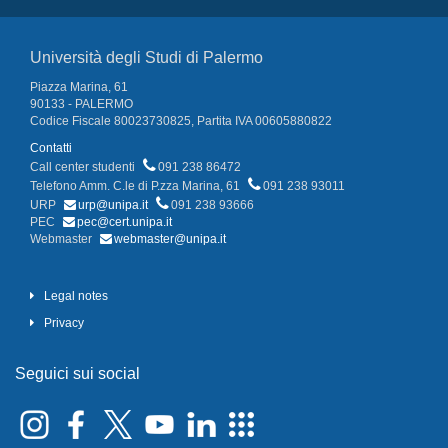
Università degli Studi di Palermo
Piazza Marina, 61
90133 - PALERMO
Codice Fiscale 80023730825, Partita IVA 00605880822
Contatti
Call center studenti
091 238 86472
Telefono Amm. C.le di P.zza Marina, 61
091 238 93011
URP
urp@unipa.it
091 238 93666
PEC
pec@cert.unipa.it
Webmaster
webmaster@unipa.it
Legal notes
Privacy
Seguici sui social