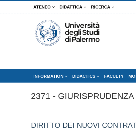
Skip
ATENEO
DIDATTICA
RICERCA
to
main
content
INFORMATION
DIDACTICS
FACULTY
MO
2371 - GIURISPRUDENZA 
DIRITTO DEI NUOVI CONTRAT