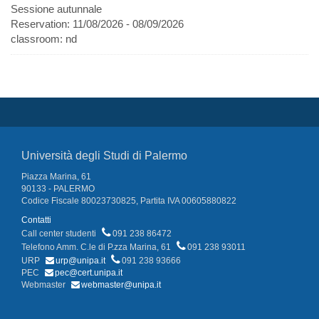
Sessione autunnale
Reservation:
11/08/2026 - 08/09/2026
classroom:
nd
Università degli Studi di Palermo
Piazza Marina, 61
90133 - PALERMO
Codice Fiscale 80023730825, Partita IVA 00605880822
Contatti
Call center studenti
091 238 86472
Telefono Amm. C.le di P.zza Marina, 61
091 238 93011
URP
urp@unipa.it
091 238 93666
PEC
pec@cert.unipa.it
Webmaster
webmaster@unipa.it