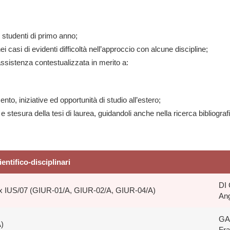
i studenti di primo anno;
i casi di evidenti difficoltà nell’approccio con alcune discipline;
assistenza contestualizzata in merito a:
mento, iniziative ed opportunità di studio all’estero;
e stesura della tesi di laurea, guidandoli anche nella ricerca bibliograf
ientifico-disciplinari
DI
x IUS/07 (GIUR-01/A, GIUR-02/A, GIUR-04/A)
An
GA
)
Fr