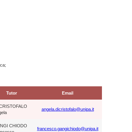
ica;
Tutor
Email
 CRISTOFALO
angela.dicristofalo@unipa.it
gela
NGI CHIODO
francesco.gangichiodo@unipa.it
ancesco