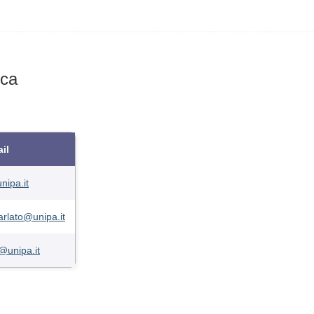
ica
il
ipa.it
arlato@unipa.it
@unipa.it