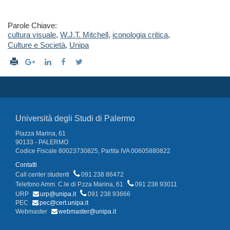
Parole Chiave:
cultura visuale
,
W.J.T. Mitchell
,
iconologia critica
,
Culture e Società
,
Unipa
Università degli Studi di Palermo
Piazza Marina, 61
90133 - PALERMO
Codice Fiscale 80023730825, Partita IVA 00605880822
Contatti
Call center studenti
091 238 86472
Telefono Amm. C.le di P.zza Marina, 61
091 238 93011
URP
urp@unipa.it
091 238 93666
PEC
pec@cert.unipa.it
Webmaster
webmaster@unipa.it