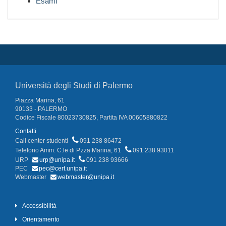
Esami
Università degli Studi di Palermo
Piazza Marina, 61
90133 - PALERMO
Codice Fiscale 80023730825, Partita IVA 00605880822
Contatti
Call center studenti
091 238 86472
Telefono Amm. C.le di P.zza Marina, 61
091 238 93011
URP
urp@unipa.it
091 238 93666
PEC
pec@cert.unipa.it
Webmaster
webmaster@unipa.it
Accessibilità
Orientamento