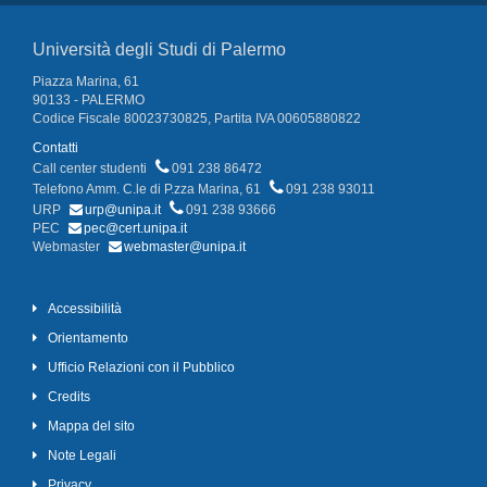
Università degli Studi di Palermo
Piazza Marina, 61
90133 - PALERMO
Codice Fiscale 80023730825, Partita IVA 00605880822
Contatti
Call center studenti
091 238 86472
Telefono Amm. C.le di P.zza Marina, 61
091 238 93011
URP
urp@unipa.it
091 238 93666
PEC
pec@cert.unipa.it
Webmaster
webmaster@unipa.it
Accessibilità
Orientamento
Ufficio Relazioni con il Pubblico
Credits
Mappa del sito
Note Legali
Privacy