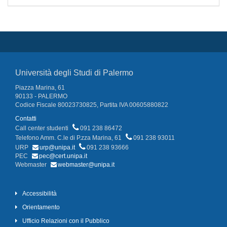
Università degli Studi di Palermo
Piazza Marina, 61
90133 - PALERMO
Codice Fiscale 80023730825, Partita IVA 00605880822
Contatti
Call center studenti
091 238 86472
Telefono Amm. C.le di P.zza Marina, 61
091 238 93011
URP
urp@unipa.it
091 238 93666
PEC
pec@cert.unipa.it
Webmaster
webmaster@unipa.it
Accessibilità
Orientamento
Ufficio Relazioni con il Pubblico