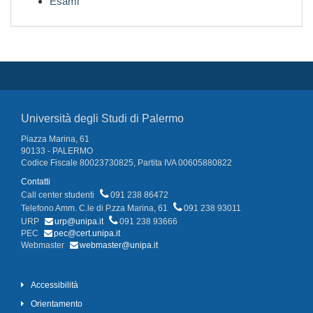
Esami
Università degli Studi di Palermo
Piazza Marina, 61
90133 - PALERMO
Codice Fiscale 80023730825, Partita IVA 00605880822
Contatti
Call center studenti
091 238 86472
Telefono Amm. C.le di P.zza Marina, 61
091 238 93011
URP
urp@unipa.it
091 238 93666
PEC
pec@cert.unipa.it
Webmaster
webmaster@unipa.it
Accessibilità
Orientamento