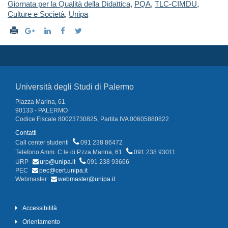
Giornata per la Qualità della Didattica
,
PQA
,
TLC-CIMDU
,
Culture e Società
,
Unipa
Università degli Studi di Palermo
Piazza Marina, 61
90133 - PALERMO
Codice Fiscale 80023730825, Partita IVA 00605880822
Contatti
Call center studenti
091 238 86472
Telefono Amm. C.le di P.zza Marina, 61
091 238 93011
URP
urp@unipa.it
091 238 93666
PEC
pec@cert.unipa.it
Webmaster
webmaster@unipa.it
Accessibilità
Orientamento