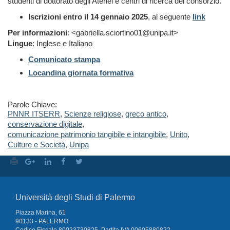
studenti di dottorato degli Atenei e centri di ricerca del consorzio.
Iscrizioni entro il 14 gennaio 2025
, al seguente
link
Per informazioni
: <gabriella.sciortino01@unipa.it>
Lingue
: Inglese e Italiano
Comunicato stampa
Locandina giornata formativa
Parole Chiave:
PNNR ITSERR
,
Scienze religiose
,
greco antico
,
conservazione digitale
,
comunicazione patrimonio tangibile e intangibile
,
Unito
,
Culture e Società
,
Unipa
Università degli Studi di Palermo
Piazza Marina, 61
90133 - PALERMO