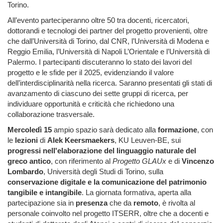
Torino.
All’evento parteciperanno oltre 50 tra docenti, ricercatori,
dottorandi e tecnologi dei partner del progetto provenienti, oltre
che dall’Università di Torino, dal CNR, l’Università di Modena e
Reggio Emilia, l’Università di Napoli L’Orientale e l’Università di
Palermo. I partecipanti discuteranno lo stato dei lavori del
progetto e le sfide per il 2025, evidenziando il valore
dell’interdisciplinarità nella ricerca. Saranno presentati gli stati di
avanzamento di ciascuno dei sette gruppi di ricerca, per
individuare opportunità e criticità che richiedono una
collaborazione trasversale.
Mercoledì 15
ampio spazio sarà dedicato alla
formazione
, con
le
lezioni
di
Alek Keersmaekers
,
KU Leuven-BE,
sui
progressi nell'elaborazione del linguaggio naturale del
greco antico
, con riferimento al
Progetto GLAUx
e di
Vincenzo
Lombardo
, Università degli Studi di Torino, sulla
conservazione digitale e la comunicazione del patrimonio
tangibile e intangibile
. La giornata formativa, aperta alla
partecipazione sia in
presenza
che da
remoto
, è rivolta al
personale coinvolto nel progetto ITSERR, oltre che a docenti e