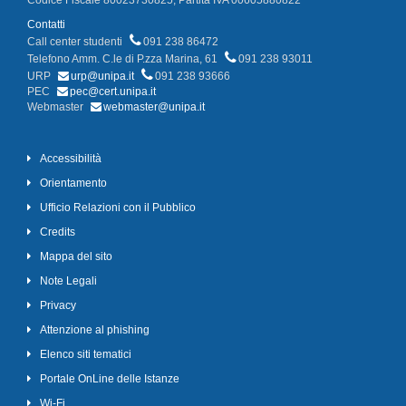
Codice Fiscale 80023730825, Partita IVA 00605880822
Contatti
Call center studenti
091 238 86472
Telefono Amm. C.le di P.zza Marina, 61
091 238 93011
URP
urp@unipa.it
091 238 93666
PEC
pec@cert.unipa.it
Webmaster
webmaster@unipa.it
Accessibilità
Orientamento
Ufficio Relazioni con il Pubblico
Credits
Mappa del sito
Note Legali
Privacy
Attenzione al phishing
Elenco siti tematici
Portale OnLine delle Istanze
Wi-Fi