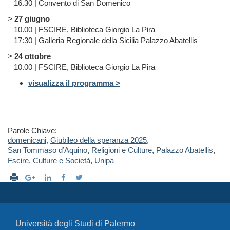
16.30 | Convento di San Domenico
>
27 giugno
10.00 | FSCIRE, Biblioteca Giorgio La Pira
17:30 | Galleria Regionale della Sicilia Palazzo Abatellis
>
24 ottobre
10.00 | FSCIRE, Biblioteca Giorgio La Pira
visualizza il programma >
Parole Chiave:
domenicani
,
Giubileo della speranza 2025
,
San Tommaso d’Aquino
,
Religioni e Culture
,
Palazzo Abatellis
,
Fscire
,
Culture e Società
,
Unipa
Università degli Studi di Palermo