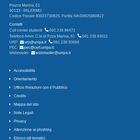
Piazza Marina, 61
90133 - PALERMO
Codice Fiscale 80023730825, Partita IVA 00605880822
Contatti
Call center studenti
091 238 86472
Telefono Amm. C.le di P.zza Marina, 61
091 238 93011
URP
urp@unipa.it
091 238 93666
PEC
pec@cert.unipa.it
Webmaster
webmaster@unipa.it
Accessibilità
Orientamento
Ufficio Relazioni con il Pubblico
Credits
Mappa del sito
Note Legali
Privacy
Attenzione al phishing
Elenco siti tematici