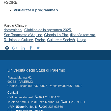
FSCIRE.
Visualizza il programma >
Parole Chiave:
domenicani
,
Giubileo della speranza 2025
,
San Tommaso d’Aquino
,
Giorgio La Pira
,
filosofia tomista
,
Religioni e Culture
,
Fscire
,
Culture e Società
,
Unipa
Università degli Studi di Palermo
Piazza Marina, 61
90133 - PALERMO
Codice Fiscale 80023730825, Partita IVA 00605880822
Contatti
Call center studenti
091 238 86472
Telefono Amm. C.le di P.zza Marina, 61
091 238 93011
URP
urp@unipa.it
091 238 93666