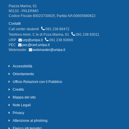
Piazza Marina, 61
90133 - PALERMO
Codice Fiscale 80023730825, Partita IVA 00605880822
Contatti
Call center studenti
091 238 86472
Telefono Amm. C.le di P.zza Marina, 61
091 238 93011
URP
urp@unipa.it
091 238 93666
PEC
pec@cert.unipa.it
Webmaster
webmaster@unipa.it
Accessibilità
Orientamento
Ufficio Relazioni con il Pubblico
Credits
Mappa del sito
Note Legali
Privacy
Attenzione al phishing
Elenco siti tematici