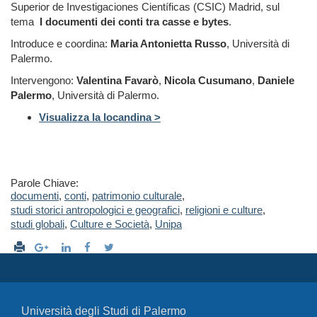
Superior de Investigaciones Científicas (CSIC) Madrid, sul
tema
I documenti dei conti tra casse e bytes
.
Introduce e coordina:
Maria Antonietta Russo
, Università di
Palermo.
Intervengono:
Valentina Favarò
,
Nicola Cusumano
,
Daniele
Palermo
, Università di Palermo.
Visualizza la locandina >
Parole Chiave:
documenti
,
conti
,
patrimonio culturale
,
studi storici antropologici e geografici
,
religioni e culture
,
studi globali
,
Culture e Società
,
Unipa
Università degli Studi di Palermo