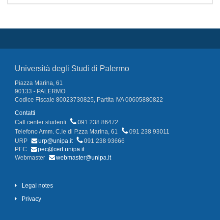
Università degli Studi di Palermo
Piazza Marina, 61
90133 - PALERMO
Codice Fiscale 80023730825, Partita IVA 00605880822
Contatti
Call center studenti
091 238 86472
Telefono Amm. C.le di P.zza Marina, 61
091 238 93011
URP
urp@unipa.it
091 238 93666
PEC
pec@cert.unipa.it
Webmaster
webmaster@unipa.it
Legal notes
Privacy