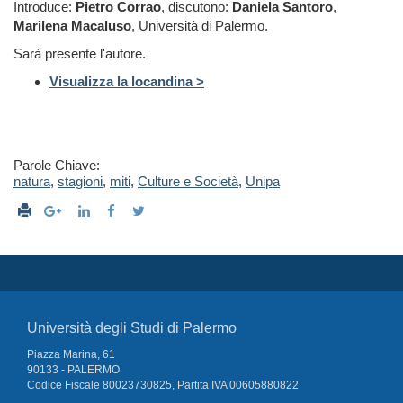
Introduce:
Pietro Corrao
, discutono:
Daniela Santoro
,
Marilena Macaluso
, Università di Palermo.
Sarà presente l'autore.
Visualizza la locandina >
Parole Chiave:
natura
,
stagioni
,
miti
,
Culture e Società
,
Unipa
Università degli Studi di Palermo
Piazza Marina, 61
90133 - PALERMO
Codice Fiscale 80023730825, Partita IVA 00605880822