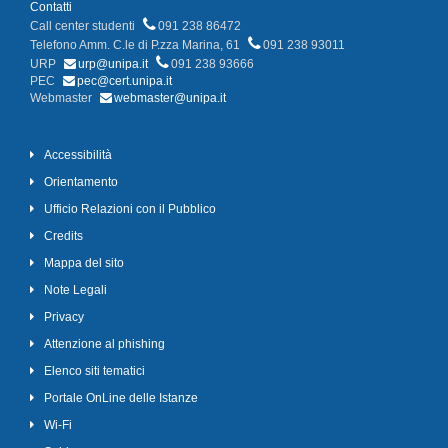
Contatti
Call center studenti
091 238 86472
Telefono Amm. C.le di P.zza Marina, 61
091 238 93011
URP
urp@unipa.it
091 238 93666
PEC
pec@cert.unipa.it
Webmaster
webmaster@unipa.it
Accessibilità
Orientamento
Ufficio Relazioni con il Pubblico
Credits
Mappa del sito
Note Legali
Privacy
Attenzione al phishing
Elenco siti tematici
Portale OnLine delle Istanze
Wi-Fi