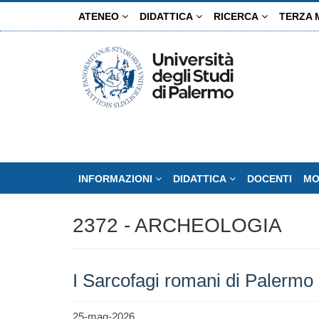
Salta
ATENEO
DIDATTICA
RICERCA
TERZA 
al
contenuto
principale
INFORMAZIONI
DIDATTICA
DOCENTI
MO
2372 - ARCHEOLOGIA
I Sarcofagi romani di Palermo
25-mag-2026