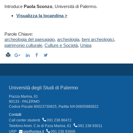
Introduce
Paola Sconzo
, Università di Palermo.
Visualizza la locandina >
Parole Chiave:
archeologia del paesaggio
,
archeologia
,
beni archeologici
,
patrimonio culturale
,
Culture e Società
,
Unipa
Università degli Studi di Palermo
Piazza Marina, 61
90133 - PALERMO
Codice Fiscale 80023730825, Partita IVA 00605880822
Contatti
Call center studenti
091 238 86472
Telefono Amm. C.le di P.zza Marina, 61
091 238 93011
URP
urp@unipa.it
091 238 93666