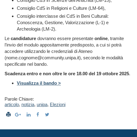
Consiglio CdS in Scienze dell’Antichità (LM-15),
Consiglio CdS in Religioni e Culture (LM-64),
Consiglio interclasse dei CdS in Beni Culturali:
Conoscenza, Gestione, Valorizzazione (L-1) e
Archeologia (LM-2).
Le
candidature
dovranno essere presentate
online
, tramite
l’invio del modulo appositamente predisposto, a cui si potrà
accedere utilizzando le credenziali di Ateneo
(nome.cognome@community.unipa.it), secondo le modalità
specificate nel bando.
Scadenza entro e non oltre le ore 18.00 del 19 ottobre 2025
.
Visualizza il bando >
Parole Chiave:
articolo
,
notizia
,
unipa
,
Elezioni