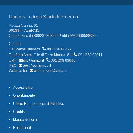
Università degli Studi di Palermo
Piazza Marina, 61
90133 - PALERMO
Codice Fiscale 80023730825, Partita IVA 00605880822
Contatti
Call center studenti
091 238 86472
Telefono Amm. C.le di P.zza Marina, 61
091 238 93011
URP
urp@unipa.it
091 238 93666
PEC
pec@cert.unipa.it
Webmaster
webmaster@unipa.it
Accessibilità
Orientamento
Ufficio Relazioni con il Pubblico
Credits
Mappa del sito
Note Legali