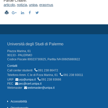
Parole Chiave:
articolo
,
notizia
,
unipa
,
erasmus
Università degli Studi di Palermo
Piazza Marina, 61
90133 - PALERMO
Codice Fiscale 80023730825, Partita IVA 00605880822
Contatti
Call center studenti
091 238 86472
Telefono Amm. C.le di P.zza Marina, 61
091 238 93011
URP
urp@unipa.it
091 238 93666
PEC
pec@cert.unipa.it
Webmaster
webmaster@unipa.it
Accessibilità