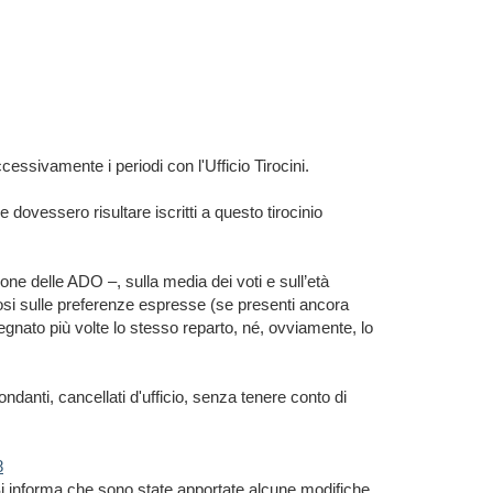
ssivamente i periodi con l'Ufficio Tirocini.
ovessero risultare iscritti a questo tirocinio
one delle ADO –, sulla media dei voti e sull’età
ndosi sulle preferenze espresse (se presenti ancora
egnato più volte lo stesso reparto, né, ovviamente, lo
ndanti, cancellati d'ufficio, senza tenere conto di
8
. Si informa che sono state apportate alcune modifiche