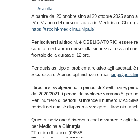
Ascolta
A partire dal 20 ottobre sino al 29 ottobre 2025 sono ape
IV e V anno del corso di laurea in Medicina e Chirurgi
https://tirocini-medicina.unipa.it/
.
Per iscriversi ai tirocini, è OBBLIGATORIO essere rego
superato entrambi i corsi sulla sicurezza, ossia il corso
frontale della durata di 12 ore.
Per qualsiasi tipo di problema relativo agli attestati
Sicurezza di Ateneo agli indirizzi e-mail
sipp@policlini
I tirocini si svolgeranno in periodi di 2 settimane, per
dal 2020/2021, i periodi da svolgere saranno 5, per un
Per "numero di periodi" si intende il numero MASSIMO di
periodi nei quali è disposto a svolgere il tirocinio (anc
Questa iscrizione è riservata esclusivamente agli studen
per Medicina e Chirurgia
"Tirocinio III anno" (09538)