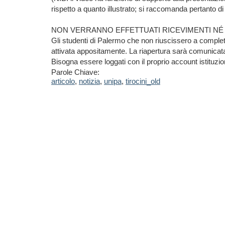
rispetto a quanto illustrato; si raccomanda pertanto di
NON VERRANNO EFFETTUATI RICEVIMENTI NÉ 
Gli studenti di Palermo che non riuscissero a complet
attivata appositamente. La riapertura sarà comunicat
Bisogna essere loggati con il proprio account istituz
Parole Chiave:
articolo
,
notizia
,
unipa
,
tirocini_old