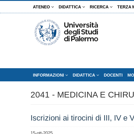
Salta
ATENEO
DIDATTICA
RICERCA
TERZA 
al
contenuto
principale
INFORMAZIONI
DIDATTICA
DOCENTI
MO
2041 - MEDICINA E CHIR
Iscrizioni ai tirocini di III, IV 
15-ott-2025