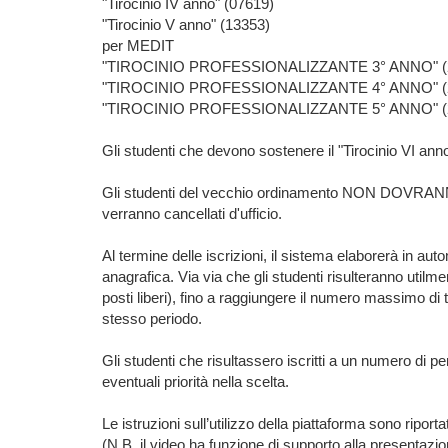
"Tirocinio IV anno" (07619)
"Tirocinio V anno" (13353)
per MEDIT
"TIROCINIO PROFESSIONALIZZANTE 3° ANNO" (
"TIROCINIO PROFESSIONALIZZANTE 4° ANNO" (
"TIROCINIO PROFESSIONALIZZANTE 5° ANNO" (
Gli studenti che devono sostenere il "Tirocinio VI an
Gli studenti del vecchio ordinamento NON DOVRANNO isc
verranno cancellati d'ufficio.
Al termine delle iscrizioni, il sistema elaborerà in au
anagrafica. Via via che gli studenti risulteranno utilm
posti liberi), fino a raggiungere il numero massimo di
stesso periodo.
Gli studenti che risultassero iscritti a un numero di p
eventuali priorità nella scelta.
Le istruzioni sull’utilizzo della piattaforma sono ripor
(N.B. il video ha funzione di supporto alla presentazio