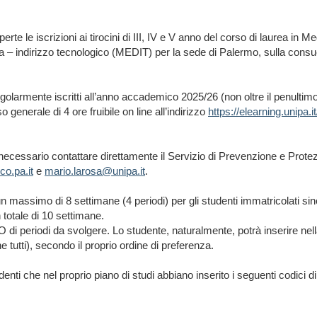
rte le iscrizioni ai tirocini di III, IV e V anno del corso di laurea in Me
a – indirizzo tecnologico (MEDIT) per la sede di Palermo, sulla consuet
larmente iscritti all’anno accademico 2025/26 (non oltre il penultimo g
 generale di 4 ore fruibile on line all’indirizzo
https://elearning.unipa
, è necessario contattare direttamente il Servizio di Prevenzione e Prot
co.pa.it
e
mario.larosa@unipa.it
.
 un massimo di 8 settimane (4 periodi) per gli studenti immatricolati sin
 totale di 10 settimane.
 periodi da svolgere. Lo studente, naturalmente, potrà inserire nella sce
he tutti), secondo il proprio ordine di preferenza.
ti che nel proprio piano di studi abbiano inserito i seguenti codici di 