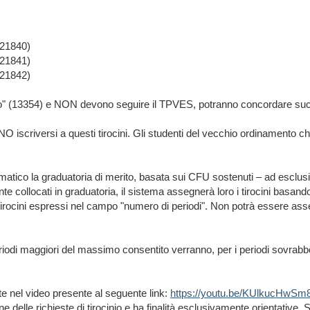
21840)
21841)
21842)
no" (13354) e NON devono seguire il TPVES, potranno concordare succe
riversi a questi tirocini. Gli studenti del vecchio ordinamento che d
tomatico la graduatoria di merito, basata sui CFU sostenuti – ad esclusi
ente collocati in graduatoria, il sistema assegnerà loro i tirocini basa
 tirocini espressi nel campo "numero di periodi". Non potrà essere ass
eriodi maggiori del massimo consentito verranno, per i periodi sovrabbo
tate nel video presente al seguente link:
https://youtu.be/KUlkucHwSm
ne delle richieste di tirocinio e ha finalità esclusivamente orientative