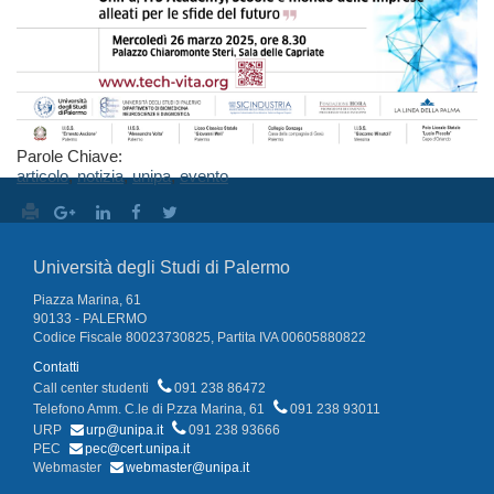
Parole Chiave:
articolo
,
notizia
,
unipa
,
evento
Università degli Studi di Palermo
Piazza Marina, 61
90133 - PALERMO
Codice Fiscale 80023730825, Partita IVA 00605880822
Contatti
Call center studenti
091 238 86472
Telefono Amm. C.le di P.zza Marina, 61
091 238 93011
URP
urp@unipa.it
091 238 93666
PEC
pec@cert.unipa.it
Webmaster
webmaster@unipa.it