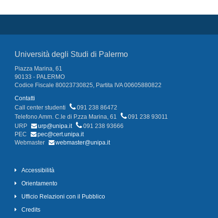
Università degli Studi di Palermo
Piazza Marina, 61
90133 - PALERMO
Codice Fiscale 80023730825, Partita IVA 00605880822
Contatti
Call center studenti
091 238 86472
Telefono Amm. C.le di P.zza Marina, 61
091 238 93011
URP
urp@unipa.it
091 238 93666
PEC
pec@cert.unipa.it
Webmaster
webmaster@unipa.it
Accessibilità
Orientamento
Ufficio Relazioni con il Pubblico
Credits