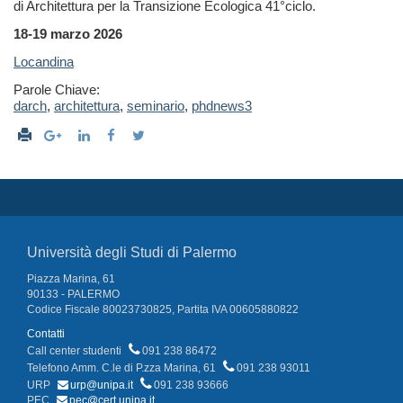
di Architettura per la Transizione Ecologica 41°ciclo.
18-19 marzo 2026
Locandina
Parole Chiave:
darch
,
architettura
,
seminario
,
phdnews3
Università degli Studi di Palermo
Piazza Marina, 61
90133 - PALERMO
Codice Fiscale 80023730825, Partita IVA 00605880822
Contatti
Call center studenti
091 238 86472
Telefono Amm. C.le di P.zza Marina, 61
091 238 93011
URP
urp@unipa.it
091 238 93666
PEC
pec@cert.unipa.it