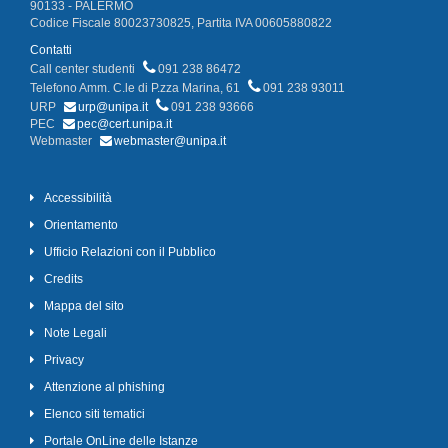
90133 - PALERMO
Codice Fiscale 80023730825, Partita IVA 00605880822
Contatti
Call center studenti
091 238 86472
Telefono Amm. C.le di P.zza Marina, 61
091 238 93011
URP
urp@unipa.it
091 238 93666
PEC
pec@cert.unipa.it
Webmaster
webmaster@unipa.it
Accessibilità
Orientamento
Ufficio Relazioni con il Pubblico
Credits
Mappa del sito
Note Legali
Privacy
Attenzione al phishing
Elenco siti tematici
Portale OnLine delle Istanze