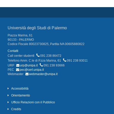
Università degli Studi di Palermo
Piazza Marina, 61
90133 - PALERMO
Codice Fiscale 80023730825, Partita IVA 00605880822
Contatti
Call center studenti
091 238 86472
Telefono Amm. C.le di P.zza Marina, 61
091 238 93011
URP
urp@unipa.it
091 238 93666
PEC
pec@cert.unipa.it
Webmaster
webmaster@unipa.it
Accessibilità
Orientamento
Ufficio Relazioni con il Pubblico
Credits