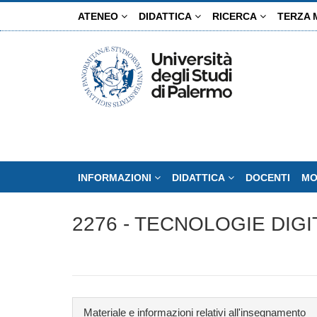
Salta
ATENEO
DIDATTICA
RICERCA
TERZA 
al
contenuto
principale
INFORMAZIONI
DIDATTICA
DOCENTI
MO
2276 - TECNOLOGIE DIG
Materiale e informazioni relativi all'insegnamento