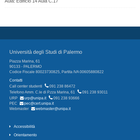
Aula:
Edificio 14 Aula C.17
Università degli Studi di Palermo
Piazza Marina, 61
90133 - PALERMO
Codice Fiscale 80023730825, Partita IVA 00605880822
Contatti
Call center studenti
091 238 86472
Telefono Amm. C.le di P.zza Marina, 61
091 238 93011
URP
urp@unipa.it
091 238 93666
PEC
pec@cert.unipa.it
Webmaster
webmaster@unipa.it
Accessibilità
Orientamento